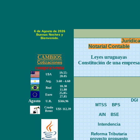
6 de Agosto de 2026
Buenas Noches y
Bienvenido.
Jurídic
Notarial Contable
CAMBIOS
Leyes uruguayas
Cotizaciones
Constitución de una empresa
compra/venta
1
9
.5
5
-
U$A
20
.0
5
Arg.
3
.6
0 -
4.60
10.
30
Real
1
1
.
80
25,
85
-
Euro
27,
85
DGI
Agosto
U.R.
$584,96
MTSS
BPS
Crudo
U$S 11
2
,
39
Brent
AIN
BSE
Intendencia
Reforma Tributaria
proyecto propuesto